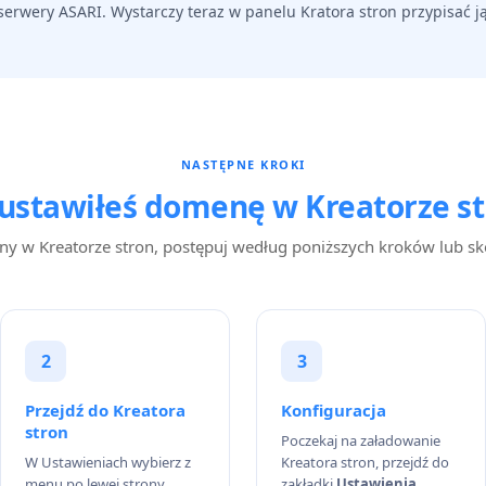
rwery ASARI. Wystarczy teraz w panelu Kratora stron przypisać ją d
NASTĘPNE KROKI
 ustawiłeś domenę w Kreatorze st
eny w Kreatorze stron, postępuj według poniższych kroków lub sk
2
3
Przejdź do Kreatora
Konfiguracja
stron
Poczekaj na załadowanie
W Ustawieniach wybierz z
Kreatora stron, przejdź do
menu po lewej strony
zakładki
Ustawienia