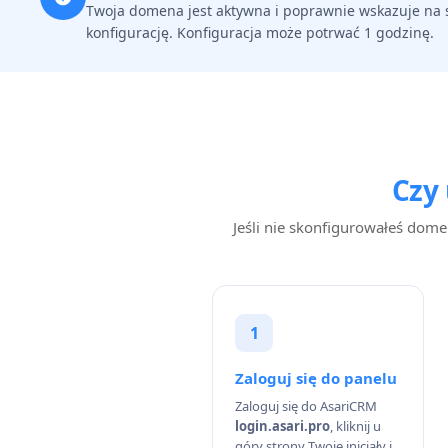
Twoja domena jest aktywna i poprawnie wskazuje na se
konfigurację. Konfiguracja może potrwać 1 godzinę.
Czy
Jeśli nie skonfigurowałeś dom
1
Zaloguj się do panelu
Zaloguj się do AsariCRM
login.asari.pro
, kliknij u
góry strony Twoje inicjały i